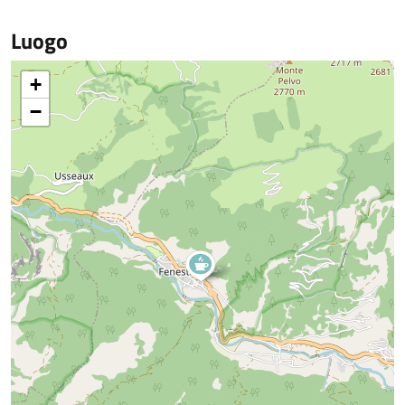
Luogo
+
−