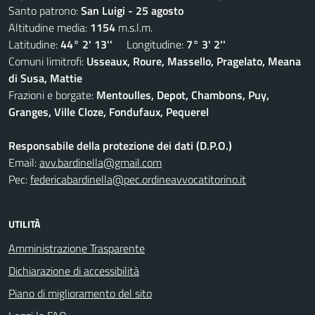
Santo patrono:
San Luigi - 25 agosto
Altitudine media:
1154
m.s.l.m.
Latitudine:
44° 2' 13''
Longitudine:
7° 3' 2''
Comuni limitrofi:
Usseaux, Roure, Massello, Pragelato, Meana
di Susa, Mattie
Frazioni e borgate:
Mentoulles, Depot, Chambons, Puy,
Granges, Ville Cloze, Fondufaux, Pequerel
Responsabile della protezione dei dati (D.P.O.)
Email:
avv.bardinella@gmail.com
Pec:
federicabardinella@pec.ordineavvocatitorino.it
UTILITÀ
Amministrazione Trasparente
Dichiarazione di accessibilità
Piano di miglioramento del sito