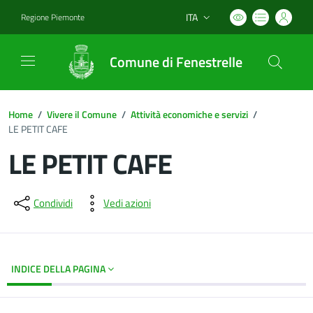
ITA
Regione Piemonte
Lingua attiva:
Comune di Fenestrelle
Home
/
Vivere il Comune
/
Attività economiche e servizi
/
LE PETIT CAFE
LE PETIT CAFE
Dettagli del documento
Condividi
Vedi azioni
INDICE DELLA PAGINA