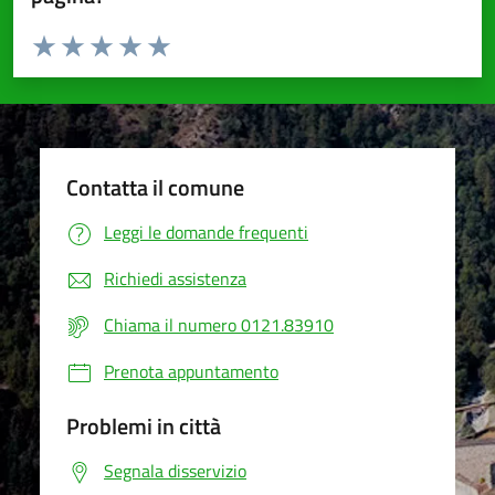
Valuta da 1 a 5 stelle la pagina
Valuta 1 stelle su 5
Valuta 2 stelle su 5
Valuta 3 stelle su 5
Valuta 4 stelle su 5
Valuta 5 stelle su 5
Contatta il comune
Leggi le domande frequenti
Richiedi assistenza
Chiama il numero 0121.83910
Prenota appuntamento
Problemi in città
Segnala disservizio