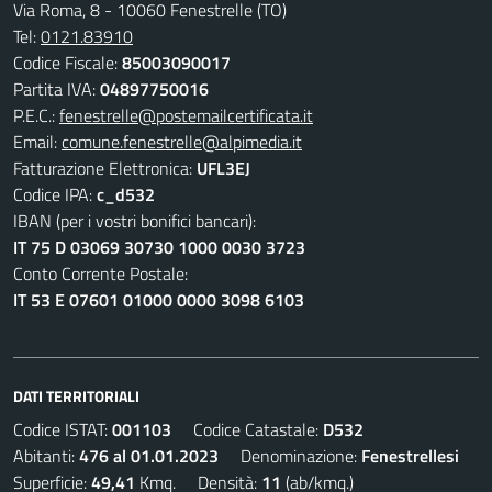
Via Roma, 8 - 10060 Fenestrelle (TO)
Tel:
0121.83910
Codice Fiscale:
85003090017
Partita IVA:
04897750016
P.E.C.:
fenestrelle@postemailcertificata.it
Email:
comune.fenestrelle@alpimedia.it
Fatturazione Elettronica:
UFL3EJ
Codice IPA:
c_d532
IBAN (per i vostri bonifici bancari):
IT 75 D 03069 30730 1000 0030 3723
Conto Corrente Postale:
IT 53 E 07601 01000 0000 3098 6103
DATI TERRITORIALI
Codice ISTAT:
001103
Codice Catastale:
D532
Abitanti:
476 al 01.01.2023
Denominazione:
Fenestrellesi
Superficie:
49,41
Kmq. Densità:
11
(ab/kmq.)