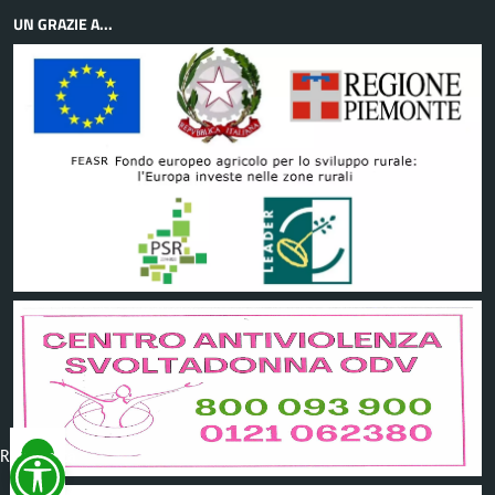
UN GRAZIE A...
Reimposta
tutto