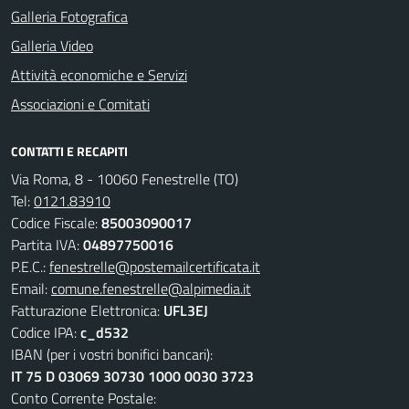
Galleria Fotografica
Galleria Video
Attività economiche e Servizi
Associazioni e Comitati
CONTATTI E RECAPITI
Via Roma, 8 - 10060 Fenestrelle (TO)
Tel:
0121.83910
Codice Fiscale:
85003090017
Partita IVA:
04897750016
P.E.C.:
fenestrelle@postemailcertificata.it
Email:
comune.fenestrelle@alpimedia.it
Fatturazione Elettronica:
UFL3EJ
Codice IPA:
c_d532
IBAN (per i vostri bonifici bancari):
IT 75 D 03069 30730 1000 0030 3723
Conto Corrente Postale: