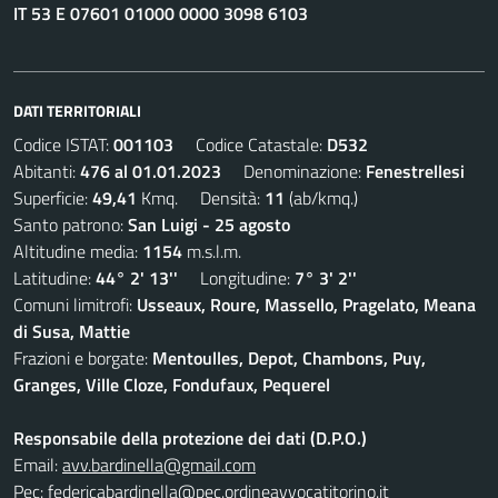
IT 53 E 07601 01000 0000 3098 6103
DATI TERRITORIALI
Codice ISTAT:
001103
Codice Catastale:
D532
Abitanti:
476 al 01.01.2023
Denominazione:
Fenestrellesi
Superficie:
49,41
Kmq. Densità:
11
(ab/kmq.)
Santo patrono:
San Luigi - 25 agosto
Altitudine media:
1154
m.s.l.m.
Latitudine:
44° 2' 13''
Longitudine:
7° 3' 2''
Comuni limitrofi:
Usseaux, Roure, Massello, Pragelato, Meana
di Susa, Mattie
Frazioni e borgate:
Mentoulles, Depot, Chambons, Puy,
Granges, Ville Cloze, Fondufaux, Pequerel
Responsabile della protezione dei dati (D.P.O.)
Email:
avv.bardinella@gmail.com
Pec:
federicabardinella@pec.ordineavvocatitorino.it