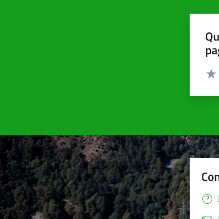
Qu
pa
Valut
Valu
Con