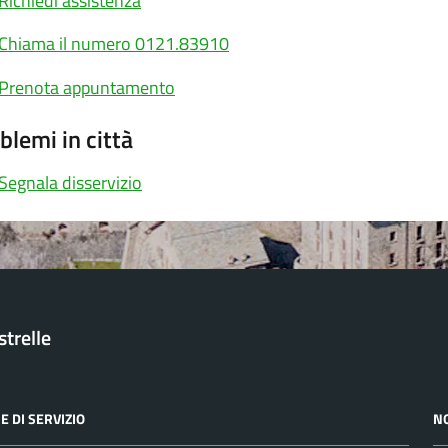
Richiedi assistenza
Chiama il numero 0121.83910
Prenota appuntamento
blemi in città
Segnala disservizio
trelle
E DI SERVIZIO
N