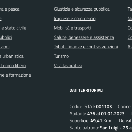
ra e pesca
Giustizia e sicurezza pubblica
Ta
e
Imprese e commercio
No
e stato civile
Mobilità e trasporti
C
ubblici
Salute, benessere e assistenza
Co
zioni
Tributi, finanze e contravvenzioni
Av
 urbanistica
Turismo
e tempo libero
Vita lavorativa
ne e formazione
DATI TERRITORIALI
Codice ISTAT:
001103
Codice C
Abitanti:
476 al 01.01.2023
De
Superficie:
49,41
Kmq. Densit
Santo patrono:
San Luigi - 25 