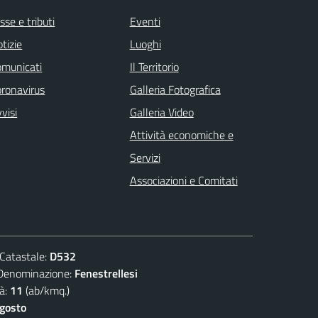
sse e tributi
Eventi
tizie
Luoghi
omunicati
Il Territorio
ronavirus
Galleria Fotografica
visi
Galleria Video
Attività economiche e
Servizi
Associazioni e Comitati
atastale:
D532
nominazione:
Fenestrellesi
à:
11
(ab/kmq.)
agosto