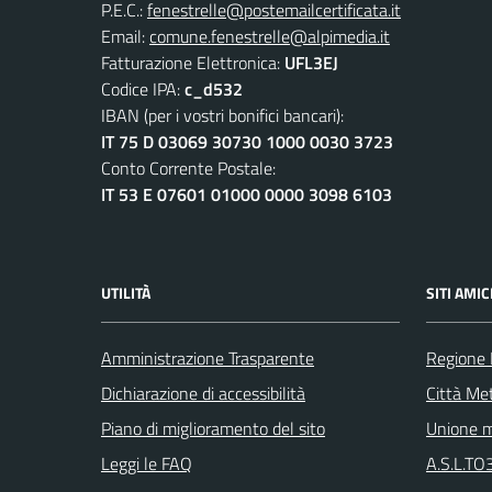
P.E.C.:
fenestrelle@postemailcertificata.it
Email:
comune.fenestrelle@alpimedia.it
Fatturazione Elettronica:
UFL3EJ
Codice IPA:
c_d532
IBAN (per i vostri bonifici bancari):
IT 75 D 03069 30730 1000 0030 3723
Conto Corrente Postale:
IT 53 E 07601 01000 0000 3098 6103
UTILITÀ
SITI AMIC
Amministrazione Trasparente
Regione
Dichiarazione di accessibilità
Città Met
Piano di miglioramento del sito
Unione m
Leggi le FAQ
A.S.L.TO3