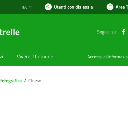
Utenti con dislessia
Aree 
ITA
Lingua attiva:
relle
Seguici su
zi
Vivere il Comune
Accesso all'informazi
 fotografica
/
Chiese
ocumento