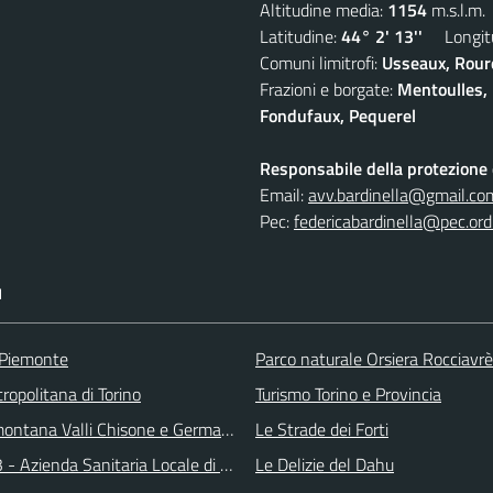
Altitudine media:
1154
m.s.l.m.
Latitudine:
44° 2' 13''
Longitu
Comuni limitrofi:
Usseaux, Roure
Frazioni e borgate:
Mentoulles, 
Fondufaux, Pequerel
Responsabile della protezione d
Email:
avv.bardinella@gmail.co
Pec:
federicabardinella@pec.ordi
I
 Piemonte
Parco naturale Orsiera Rocciavrè
ropolitana di Torino
Turismo Torino e Provincia
ontana Valli Chisone e Germanasca
Le Strade dei Forti
 - Azienda Sanitaria Locale di Collegno e Pinerolo
Le Delizie del Dahu