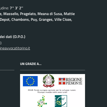
dine:
7° 3' 2''
, Massello, Pragelato, Meana di Susa, Mattie
Depot, Chambons, Puy, Granges, Ville Cloze,
ei dati (D.P.O.)
m
neavvocatitorino.it
UN GRAZIE A...