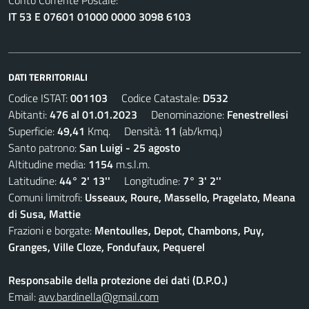
Conto Corrente Postale:
IT 53 E 07601 01000 0000 3098 6103
DATI TERRITORIALI
Codice ISTAT:
001103
Codice Catastale:
D532
Abitanti:
476 al 01.01.2023
Denominazione:
Fenestrellesi
Superficie:
49,41
Kmq. Densità:
11
(ab/kmq.)
Santo patrono:
San Luigi - 25 agosto
Altitudine media:
1154
m.s.l.m.
Latitudine:
44° 2' 13''
Longitudine:
7° 3' 2''
Comuni limitrofi:
Usseaux, Roure, Massello, Pragelato, Meana
di Susa, Mattie
Frazioni e borgate:
Mentoulles, Depot, Chambons, Puy,
Granges, Ville Cloze, Fondufaux, Pequerel
Responsabile della protezione dei dati (D.P.O.)
Email:
avv.bardinella@gmail.com