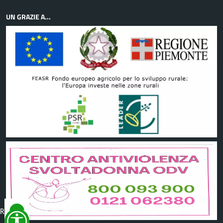
UN GRAZIE A...
Reimposta
tutto