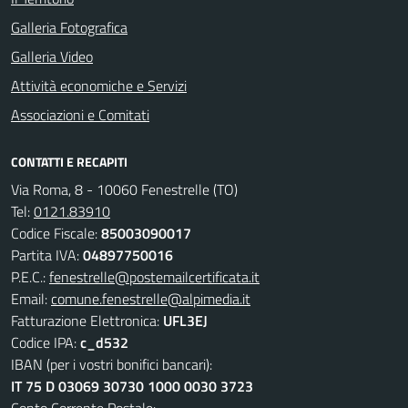
Galleria Fotografica
Galleria Video
Attività economiche e Servizi
Associazioni e Comitati
CONTATTI E RECAPITI
Via Roma, 8 - 10060 Fenestrelle (TO)
Tel:
0121.83910
Codice Fiscale:
85003090017
Partita IVA:
04897750016
P.E.C.:
fenestrelle@postemailcertificata.it
Email:
comune.fenestrelle@alpimedia.it
Fatturazione Elettronica:
UFL3EJ
Codice IPA:
c_d532
IBAN (per i vostri bonifici bancari):
IT 75 D 03069 30730 1000 0030 3723