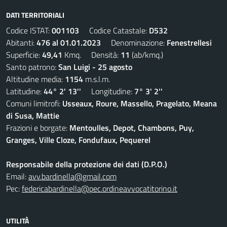
DATI TERRITORIALI
Codice ISTAT:
001103
Codice Catastale:
D532
Abitanti:
476 al 01.01.2023
Denominazione:
Fenestrellesi
Superficie:
49,41
Kmq. Densità:
11
(ab/kmq.)
Santo patrono:
San Luigi - 25 agosto
Altitudine media:
1154
m.s.l.m.
Latitudine:
44° 2' 13''
Longitudine:
7° 3' 2''
Comuni limitrofi:
Usseaux, Roure, Massello, Pragelato, Meana
di Susa, Mattie
Frazioni e borgate:
Mentoulles, Depot, Chambons, Puy,
Granges, Ville Cloze, Fondufaux, Pequerel
Responsabile della protezione dei dati (D.P.O.)
Email:
avv.bardinella@gmail.com
Pec:
federicabardinella@pec.ordineavvocatitorino.it
UTILITÀ