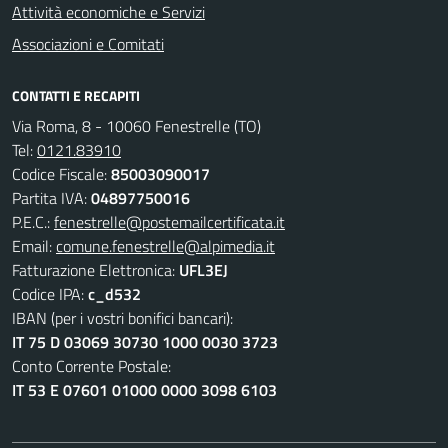
Attività economiche e Servizi
Associazioni e Comitati
CONTATTI E RECAPITI
Via Roma, 8 - 10060 Fenestrelle (TO)
Tel:
0121.83910
Codice Fiscale:
85003090017
Partita IVA:
04897750016
P.E.C.:
fenestrelle@postemailcertificata.it
Email:
comune.fenestrelle@alpimedia.it
Fatturazione Elettronica:
UFL3EJ
Codice IPA:
c_d532
IBAN (per i vostri bonifici bancari):
IT 75 D 03069 30730 1000 0030 3723
Conto Corrente Postale:
IT 53 E 07601 01000 0000 3098 6103