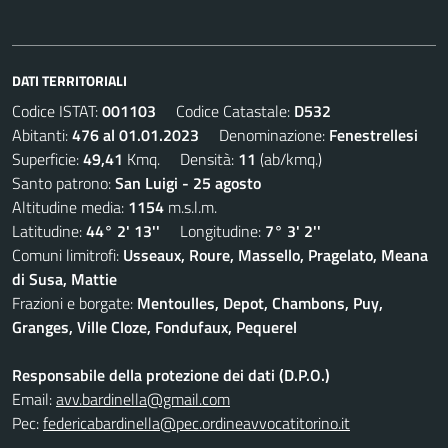
DATI TERRITORIALI
Codice ISTAT:
001103
Codice Catastale:
D532
Abitanti:
476 al 01.01.2023
Denominazione:
Fenestrellesi
Superficie:
49,41
Kmq. Densità:
11
(ab/kmq.)
Santo patrono:
San Luigi - 25 agosto
Altitudine media:
1154
m.s.l.m.
Latitudine:
44° 2' 13''
Longitudine:
7° 3' 2''
Comuni limitrofi:
Usseaux, Roure, Massello, Pragelato, Meana
di Susa, Mattie
Frazioni e borgate:
Mentoulles, Depot, Chambons, Puy,
Granges, Ville Cloze, Fondufaux, Pequerel
Responsabile della protezione dei dati (D.P.O.)
Email:
avv.bardinella@gmail.com
Pec:
federicabardinella@pec.ordineavvocatitorino.it