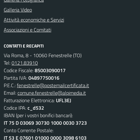
Galleria Video
Attività economiche e Servizi
Associazioni e Comitati
CONTATTI E RECAPITI
Via Roma, 8 - 10060 Fenestrelle (TO)
Tel:
0121.83910
Codice Fiscale:
85003090017
Partita IVA:
04897750016
P.E.C.:
fenestrelle@postemailcertificata.it
Email:
comune.fenestrelle@alpimedia.it
Fatturazione Elettronica:
UFL3EJ
Codice IPA:
c_d532
IBAN (per i vostri bonifici bancari):
IT 75 D 03069 30730 1000 0030 3723
Conto Corrente Postale:
IT 53 E 07601 01000 0000 3098 6103