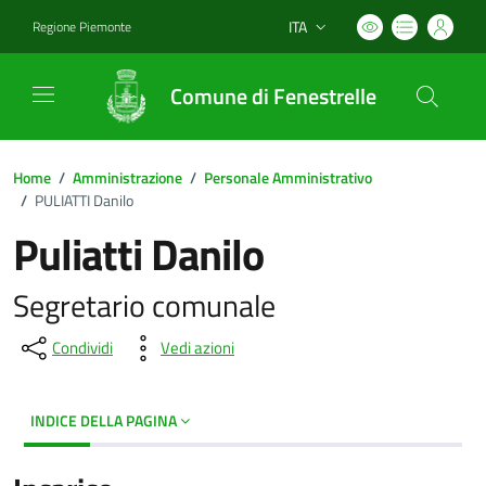
ITA
Regione Piemonte
Lingua attiva:
Comune di Fenestrelle
Home
/
Amministrazione
/
Personale Amministrativo
/
PULIATTI Danilo
Puliatti Danilo
Segretario comunale
Condividi
Vedi azioni
INDICE DELLA PAGINA