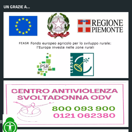
UN GRAZIE A...
Reimposta
tutto