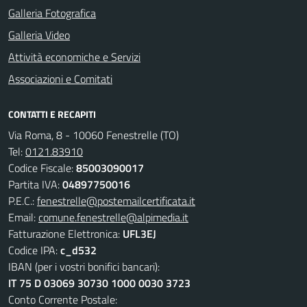
Galleria Fotografica
Galleria Video
Attività economiche e Servizi
Associazioni e Comitati
CONTATTI E RECAPITI
Via Roma, 8 - 10060 Fenestrelle (TO)
Tel:
0121.83910
Codice Fiscale:
85003090017
Partita IVA:
04897750016
P.E.C.:
fenestrelle@postemailcertificata.it
Email:
comune.fenestrelle@alpimedia.it
Fatturazione Elettronica:
UFL3EJ
Codice IPA:
c_d532
IBAN (per i vostri bonifici bancari):
IT 75 D 03069 30730 1000 0030 3723
Conto Corrente Postale: