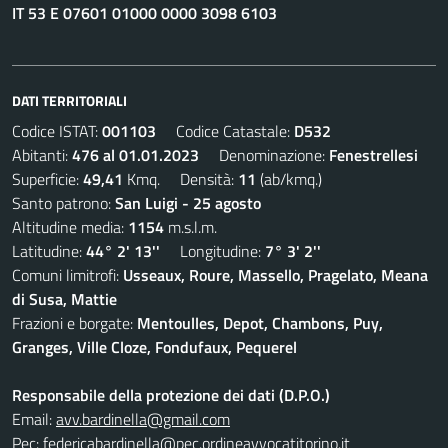
IT 53 E 07601 01000 0000 3098 6103
DATI TERRITORIALI
Codice ISTAT:
001103
Codice Catastale:
D532
Abitanti:
476 al 01.01.2023
Denominazione:
Fenestrellesi
Superficie:
49,41
Kmq. Densità:
11
(ab/kmq.)
Santo patrono:
San Luigi - 25 agosto
Altitudine media:
1154
m.s.l.m.
Latitudine:
44° 2' 13''
Longitudine:
7° 3' 2''
Comuni limitrofi:
Usseaux, Roure, Massello, Pragelato, Meana
di Susa, Mattie
Frazioni e borgate:
Mentoulles, Depot, Chambons, Puy,
Granges, Ville Cloze, Fondufaux, Pequerel
Responsabile della protezione dei dati (D.P.O.)
Email:
avv.bardinella@gmail.com
Pec:
federicabardinella@pec.ordineavvocatitorino.it