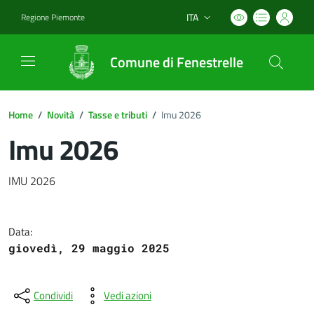
ITA
Regione Piemonte
Lingua attiva:
Comune di Fenestrelle
Home
/
Novità
/
Tasse e tributi
/
Imu 2026
Imu 2026
Dettagli del documento
IMU 2026
Data:
giovedì, 29 maggio 2025
Condividi
Vedi azioni