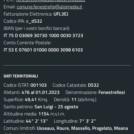
Email:
comune.fenestrelle@alpimedia.it
Fatturazione Elettronica:
UFL3EJ
Codice IPA:
c_d532
IBAN (per i vostri bonifici bancari):
IT 75 D 03069 30730 1000 0030 3723
Conto Corrente Postale:
IT 53 E 07601 01000 0000 3098 6103
DATI TERRITORIALI
Codice ISTAT:
001103
Codice Catastale:
D532
Abitanti:
476 al 01.01.2023
Denominazione:
Fenestrellesi
Superficie:
49,41
Kmq. Densità:
11
(ab/kmq.)
Santo patrono:
San Luigi - 25 agosto
Altitudine media:
1154
m.s.l.m.
Latitudine:
44° 2' 13''
Longitudine:
7° 3' 2''
Comuni limitrofi:
Usseaux, Roure, Massello, Pragelato, Meana