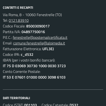
CONTATTI E RECAPITI
Via Roma, 8 - 10060 Fenestrelle (TO)
Tel:
0121.83910
Codice Fiscale:
85003090017
Partita IVA:
04897750016
P.E.C.:
fenestrelle@postemailcertificata.it
Email:
comune.fenestrelle@alpimedia.it
Fatturazione Elettronica:
UFL3EJ
Codice IPA:
c_d532
IBAN (per i vostri bonifici bancari):
IT 75 D 03069 30730 1000 0030 3723
Conto Corrente Postale:
IT 53 E 07601 01000 0000 3098 6103
DATI TERRITORIALI
Codice ISTAT:
001103
Codice Catastale:
D532