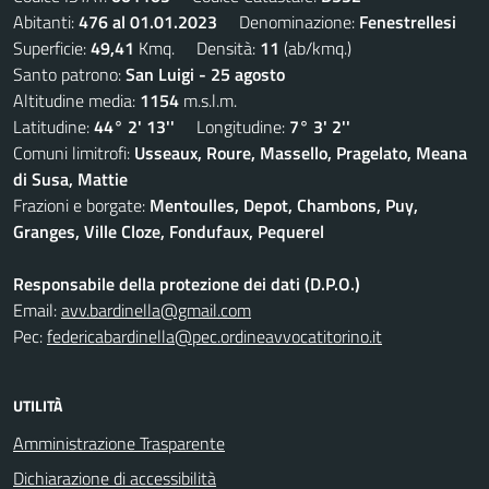
Abitanti:
476 al 01.01.2023
Denominazione:
Fenestrellesi
Superficie:
49,41
Kmq. Densità:
11
(ab/kmq.)
Santo patrono:
San Luigi - 25 agosto
Altitudine media:
1154
m.s.l.m.
Latitudine:
44° 2' 13''
Longitudine:
7° 3' 2''
Comuni limitrofi:
Usseaux, Roure, Massello, Pragelato, Meana
di Susa, Mattie
Frazioni e borgate:
Mentoulles, Depot, Chambons, Puy,
Granges, Ville Cloze, Fondufaux, Pequerel
Responsabile della protezione dei dati (D.P.O.)
Email:
avv.bardinella@gmail.com
Pec:
federicabardinella@pec.ordineavvocatitorino.it
UTILITÀ
Amministrazione Trasparente
Dichiarazione di accessibilità