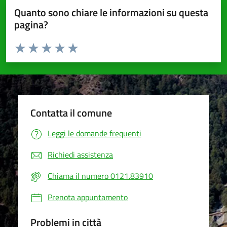
Quanto sono chiare le informazioni su questa
pagina?
Valuta da 1 a 5 stelle la pagina
Valuta 1 stelle su 5
Valuta 2 stelle su 5
Valuta 3 stelle su 5
Valuta 4 stelle su 5
Valuta 5 stelle su 5
Contatta il comune
Leggi le domande frequenti
Richiedi assistenza
Chiama il numero 0121.83910
Prenota appuntamento
Problemi in città